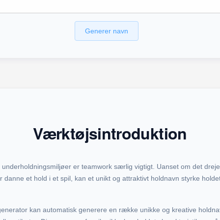
Generer navn
Værktøjsintroduktion
og underholdningsmiljøer er teamwork særlig vigtigt. Uanset om det dre
er danne et hold i et spil, kan et unikt og attraktivt holdnavn styrke h
generator kan automatisk generere en række unikke og kreative holdn