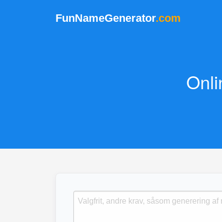
FunNameGenerator
.com
Onli