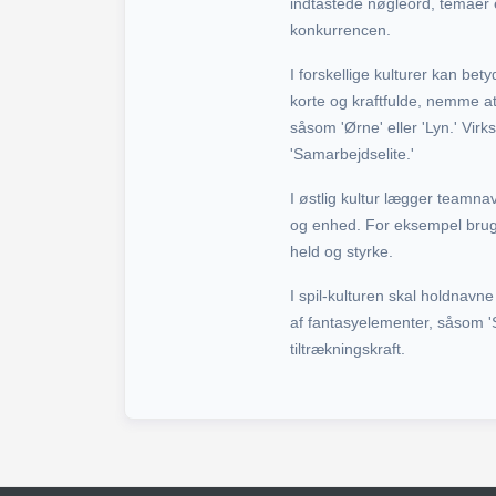
indtastede nøgleord, temaer el
konkurrencen.
I forskellige kulturer kan bet
korte og kraftfulde, nemme a
såsom 'Ørne' eller 'Lyn.' Vir
'Samarbejdselite.'
I østlig kultur lægger teamn
og enhed. For eksempel bruge
held og styrke.
I spil-kulturen skal holdnavn
af fantasyelementer, såsom '
tiltrækningskraft.