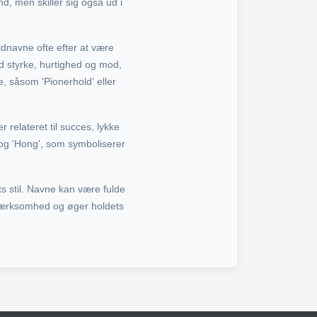
nd, men skiller sig også ud i
oldnavne ofte efter at være
d styrke, hurtighed og mod,
, såsom 'Pionerhold' eller
relateret til succes, lykke
 og 'Hong', som symboliserer
ts stil. Navne kan være fulde
opmærksomhed og øger holdets