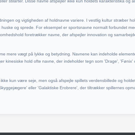
ler stilarter. Disse navne afspejler ikke kun holdets karakteristika og å
ydningen og vigtigheden af holdnavne variere. I vestlig kultur stræber h
t huske og sprede. For eksempel er sportsnavne normalt forbundet me
ksomhedshold foretrækker navne, der afspejler innovation og samarbejde
avne mere vægt på lykke og betydning. Navnene kan indeholde elementer 
r kinesiske hold ofte navne, der indeholder tegn som 'Drage', 'Fønix'
e ikke kun være seje, men også afspejle spillets verdensbillede og holde
Skyggejægere' eller 'Galaktiske Erobrere', der tiltrækker spillernes 