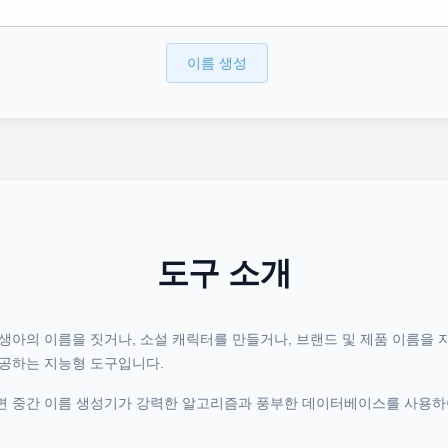
이름 생성
도구 소개
생아의 이름을 짓거나, 소설 캐릭터를 만들거나, 브랜드 및 제품 이름을 
제공하는 지능형 도구입니다.
면 중간 이름 생성기가 강력한 알고리즘과 풍부한 데이터베이스를 사용하여