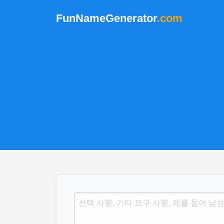
FunNameGenerator
.com