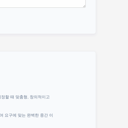
지정할 때 맞춤형, 창의적이고
 요구에 맞는 완벽한 중간 이