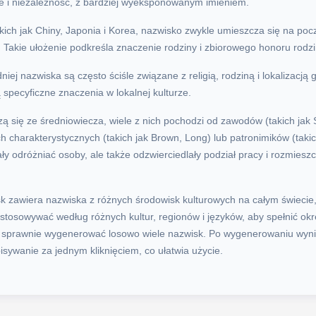
te i niezależność, z bardziej wyeksponowanym imieniem.
akich jak Chiny, Japonia i Korea, nazwisko zwykle umieszcza się na poc
. Takie ułożenie podkreśla znaczenie rodziny i zbiorowego honoru rodzi
niej nazwiska są często ściśle związane z religią, rodziną i lokalizacją
specyficzne znaczenia w lokalnej kulturze.
 się ze średniowiecza, wiele z nich pochodzi od zawodów (takich jak S
ech charakterystycznych (takich jak Brown, Long) lub patronimików (tak
ły odróżniać osoby, ale także odzwierciedlały podział pracy i rozmies
k zawiera nazwiska z różnych środowisk kulturowych na całym świecie,
ostosowywać według różnych kultur, regionów i języków, aby spełnić ok
o i sprawnie wygenerować losowo wiele nazwisk. Po wygenerowaniu wyn
isywanie za jednym kliknięciem, co ułatwia użycie.