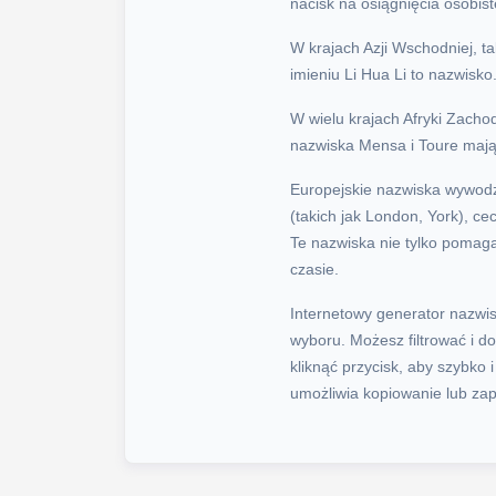
nacisk na osiągnięcia osobis
W krajach Azji Wschodniej, t
imieniu Li Hua Li to nazwisko
W wielu krajach Afryki Zachod
nazwiska Mensa i Toure mają 
Europejskie nazwiska wywodzą
(takich jak London, York), c
Te nazwiska nie tylko pomaga
czasie.
Internetowy generator nazwis
wyboru. Możesz filtrować i d
kliknąć przycisk, aby szybk
umożliwia kopiowanie lub zap