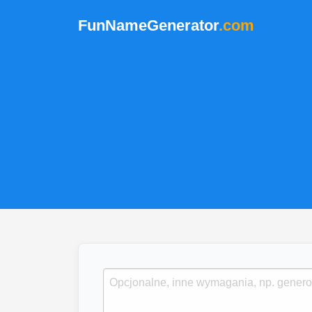
FunNameGenerator
.com