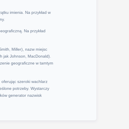
zątku imienia. Na przykład w
ny.
 geograficzną. Na przykład
mith, Miller), nazw miejsc
ich jak Johnson, MacDonald).
zczenie geograficzne w tamtym
 oferując szeroki wachlarz
reślone potrzeby. Wystarczy
ików generator nazwisk