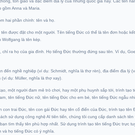
hống, tôn giáo và đặc điểm địa lý của những quốc gia này. Các tên n
o gồm Anna và Maria.
m hai phần chính: tên và họ.
 tên được đặt cho một người. Tên tiếng Đức có thể là tên đơn hoặc kết
 Wolfgang là tên kép.
 chỉ ra họ của gia đình. Họ tiếng Đức thường đứng sau tên. Ví dụ, Goe
 đến nghề nghiệp (ví dụ: Schmidt, nghĩa là thợ rèn), địa điểm địa lý (v
 (ví dụ: Müller, nghĩa là thợ xay).
ạo, một người đam mê trò chơi, hay một phụ huynh sắp tới, trình tạo 
am, tên tiếng Đức nữ, tên tiếng Đức cho em bé, tên tiếng Đức ngẫu nhi
 con trai Đức, tên con gái Đức hay tên cổ điển của Đức, trình tạo tên 
ch sử dụng công nghệ AI tiên tiến, chúng tôi cung cấp danh sách tên 
bạn tìm thấy tên phù hợp nhất. Sử dụng trình tạo tên tiếng Đức trực 
n và họ tiếng Đức có ý nghĩa.