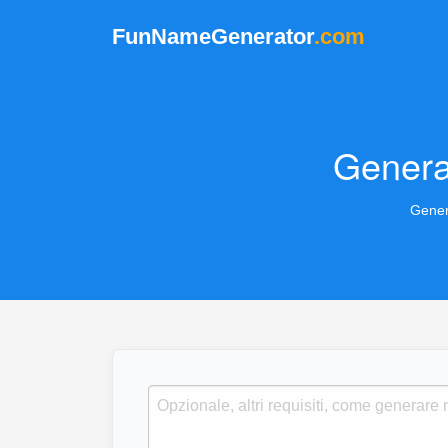
FunNameGenerator
.com
Genera
Genera